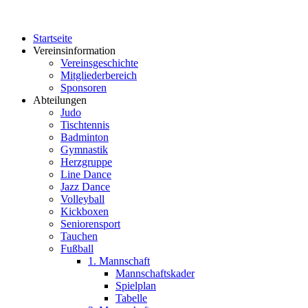
Startseite
Vereinsinformation
Vereinsgeschichte
Mitgliederbereich
Sponsoren
Abteilungen
Judo
Tischtennis
Badminton
Gymnastik
Herzgruppe
Line Dance
Jazz Dance
Volleyball
Kickboxen
Seniorensport
Tauchen
Fußball
1. Mannschaft
Mannschaftskader
Spielplan
Tabelle